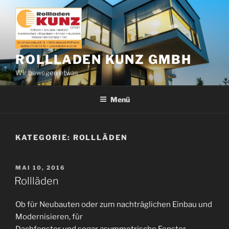
Zum
Inhalt
springen
ROLLLADEN KUNZ GMBH
Wir bewegen etwas…
Menü
KATEGORIE:
ROLLLÄDEN
VERÖFFENTLICHT
MAI 10, 2016
AM
Rollläden
Ob für Neubauten oder zum nachträglichen Einbau und
Modernisieren, für
Dachfenster und sogar asymmetrische Fenster