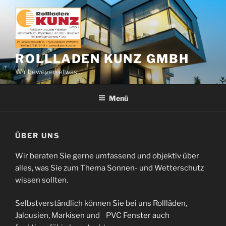
Zum
Inhalt
springen
ROLLLADEN KUNZ GMBH
Wir bewegen etwas…
Menü
ÜBER UNS
Wir beraten Sie gerne umfassend und objektiv über
alles, was Sie zum Thema Sonnen- und Wetterschutz
wissen sollten.
Selbstverständlich können Sie bei uns Rollläden,
Jalousien, Markisen und PVC Fenster auch