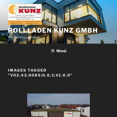
Zum
Inhalt
springen
ROLLLADEN KUNZ GMBH
Wir bewegen etwas…
Menü
IMAGES TAGGED
"V02.43.0085;0.0.1;V1.0.0"